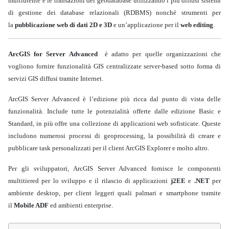
multiutente e le transazioni del geodatabase utilizzando i più diffusi sistemi
di gestione dei database relazionali (RDBMS) nonché strumenti per
la
pubblicazione web di dati 2D e 3D
e un’applicazione per il
web editing
.
ArcGIS for Server Advanced
è adatto per quelle organizzazioni che
vogliono fornire funzionalità GIS centralizzate server-based sotto forma di
servizi GIS diffusi tramite Internet.
ArcGIS Server Advanced è l’edizione più ricca dal punto di vista delle
funzionalità. Include tutte le potenzialità offerte dalle edizione Basic e
Standard, in più offre una collezione di applicazioni web sofisticate. Queste
includono numerosi processi di geoprocessing, la possibilità di creare e
pubblicare task personalizzati per il client ArcGIS Explorer e molto altro.
Per gli sviluppatori, ArcGIS Server Advanced fornisce le componenti
multitiered per lo sviluppo e il rilascio di applicazioni
j2EE
e
.NET
per
ambiente desktop, per client leggeri quali palmari e smartphone tramite
il
Mobile ADF
ed ambienti enterprise.