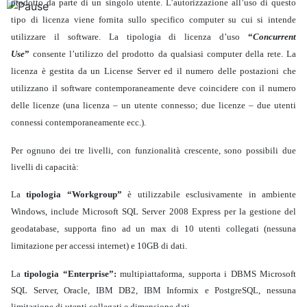
prodotto da parte di un singolo utente. L’autorizzazione all’uso di questo
tipo di licenza viene fornita sullo specifico computer su cui si intende
utilizzare il software.
La tipologia di licenza d’uso
“
Concurrent
Use
”
consente l’utilizzo del prodotto da qualsiasi computer della rete. La
licenza è gestita da un License Server ed il numero delle postazioni che
utilizzano il software contemporaneamente deve coincidere con il numero
delle licenze (una licenza – un utente connesso; due licenze – due utenti
connessi contemporaneamente ecc.).
Per ognuno dei tre livelli, con funzionalità crescente, sono possibili due
livelli di capacità:
La
tipologia “Workgroup”
è utilizzabile esclusivamente in ambiente
Windows, include Microsoft SQL Server 2008 Express per la gestione del
geodatabase, supporta
fino ad un max di 10 utenti collegati (nessuna
limitazione per accessi internet) e 10GB di dati.
La
tipologia “Enterprise”:
multipiattaforma, supporta i DBMS Microsoft
SQL Server, Oracle, IBM DB2, IBM Informix e PostgreSQL, nessuna
limitazione di utenti collegati e dimensione dati.