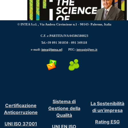
© INTEA S.r.l. , Via Andrea Cirrincione n.1 - 90143- Palermo, Italia
C.F. e PARTITA IVA 04586580823
Tel.+39 091 301850 -
091 349118
La testata web “
The Science of Where Magazine
”, fondata
e-mail:
intea@intea.srl
PEC:
inteagis@pec.it
Albertario, è ora online.
Sistema di
La Sostenibilità
Certificazione
Gestione della
di un’impresa
Anticorruzione
Qualità
Rating ESG
UNI ISO 37001
UNI EN ISO