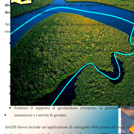
distribuire servizi GIS attraverso il Web e di supportare le applicazioni
desktop mapping, mobile e web.
ArcGIS for Server è una piattaforma per la realizzazione di applicazioni GIS
enterprise centralizzate e multiutente.
Permette di gestire ed integrare all’interno delle applicazioni le risorse
geografiche quali mappe, dati e oggetti, include numerose funzionalità
chiave come :
Permette la pubblicazione di servizi e di attività (task) geospaziali;
Include ambienti potenti e di facile utilizzo per la creazione di
applicazioni Web;
Include applicazioni pronte all’uso per l’utilizzo di servizi GIS;
Include cartografia di base online e servizi geospaziali utilizzabili
nelle applicazioni;
Fornisce il supporto al geodatabase enterprise, la gestione delle
Territorio
transazioni e i servizi di geodati.
ArcGIS Server include un’applicazione di cartografia Web pronta all’uso e di