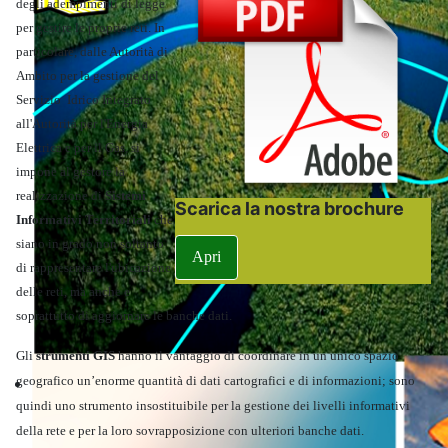
degli adempimenti di legge
per gestire le proprie reti. In
particolare, dalle Autorità di
Ambito per la gestione del
Servizio Idrico Integrato
all'Autorità per l'Energia
Elettrica e per il Gas, si
impone al gestore la
realizzazione di
Sistemi
Scarica la nostra brochure
Informativi Territoriali
che
siano in grado non soltanto
Apri
di rappresentare l'ubicazione
delle reti, ma anche e
soprattutto di aggiornare le banche dati.
Gli
strumenti GIS
hanno il vantaggio di coordinare in un unic
o spazio
Territorio
geografico un’enorme quantità di dati cartografici e di informazioni; sono
quindi uno strumento insostituibile per la gestione dei livelli informativi
della rete e per la loro sovrapposizione con ulteriori banche dati.