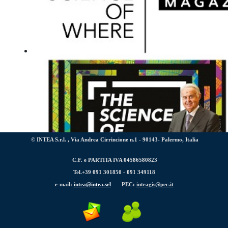
© INTEA S.r.l. , Via Andrea Cirrincione n.1 - 90143- Palermo, Italia
C.F. e PARTITA IVA 04586580823
Tel.+39 091 301850 -
091 349118
La testata web “
The Science of Where Magazine
”, fondata
e-mail:
intea@intea.srl
PEC:
inteagis@pec.it
Albertario, è ora online.