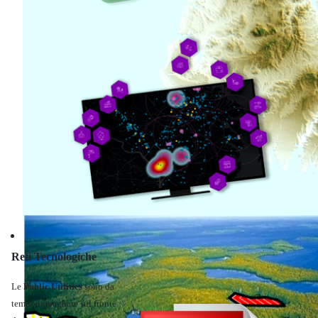
Informatica
Reti Tecnologiche
Le
Public Utilities
sono da
tempo impegnate sul fronte