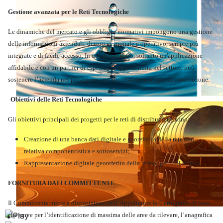
Gestione avanzata per le Reti Tecnologiche
Le dinamiche del mercato e gli obblighi normativi impongono una gestione
delle informazioni aziendali, di tipo gestionale e operativo, sempre più
integrate e di facile accesso. In questo scenario, soltanto un'applicazione
affidabile e con un partner di esperienza approfondita nel settore, può
sostenere l’azienda nel perseguire con successo le strategie di innovazione.
Obiettivi delle Reti Tecnologiche
Gli obiettivi principali dei progetti per le reti di distribuzione sono:
Creazione di una banca dati digitale e georeferita della rete con
relativa componentistica e sottoservizi;
Rappresentazione digitale georeferita della rete oggetto di rilievo.
FORNITURA DATI COMMITTENTE
Il Committente mette a disposizione dell’Appaltatore la Cartografia di base,
Ambiente
che serve per l’identificazione di massima delle aree da rilevare, l’anagrafica