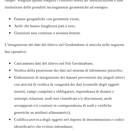
campo. Vengono quindi eseguiti i controlli diretti all’identificazione e alla
risoluzione delle possibili incongruenze geometriche ad esempio:
Feature geografiche con geometria vuota;
Archi che hanno lunghezza pari a zero;
Giunzioni non connesse a nessuna feature.
L’integrazione dei dati del rilievo nel Geodatabase si articola nelle seguenti
fasi operative:
Caricamento dati del rilievo nel File Geodatabase;
Verifica della proiezione dei dati nel sistema di riferimento prescelto;
Elaborazioni di integrazione dei dataset provenienti dai singoli rilievi
con attività di verifica di congruità dei dati (controlli degli oggetti
inseriti, campi compilati e obbligatori, rispondenza di domini e
sottotipi, relazioni, nodi non classificati e/o disconnessi, archi
sovrapposti e/o continui in corrispondenza di nodi e verifiche
generiche su attributi alfanumerici);
Codifica univoca degli oggetti nel rispetto di denominazioni e codici
identificativi che evitino ridondanze;