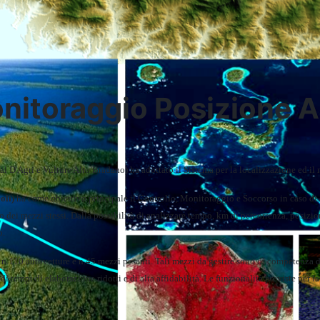
nitoraggio Posizione A
 D'Agri e Vulture Alto Bradano) ha adottato il Sistema per la localizzazione ed il 
oli)
ha come obiettivo principale il Controllo, Monitoraggio e Soccorso in caso di 
to dei mezzi stessi. Dalla possibilità di analizzare tempo, km di percorrenza, posizion
o.
 n.110 autovetture e n.45 mezzi pesanti. Tali mezzi da gestire sono di competenza d
i tempi di elaborazione ridotti e di alta affidabilità. Le funzionalità previste per la