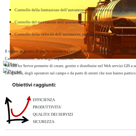
Controllo della limitazione dell’automezzo entro una certa area geografica, 
Controllo del movimento dell’automezzo, per permettere di monitorare l
Controllo della velocità dell’automezzo, per permettere di monitorare il s
Il valore aggiunto di questo sistema è l’utilizzo della piattaforma Esri ed in part
Catasto consortile, Reti degli impianti etc.
Ambiente
ArcGIS for Server permette di creare, gestire e distribuire nel Web servizi GIS a
Geografica, degli operatori sul campo e da parte di utenti che non hanno partico
Obiettivi raggiunti:
EFFI
CIENZA
PRODUTTIVITA’
QUALITA’ DEI SERVIZI
SICUREZZA