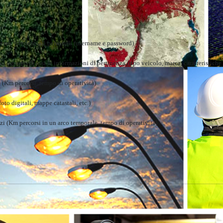
averso credenziali personali (username e password)
d ognuno di essi le informazioni di pertinenza (tipo veicolo, marca, caratteristiche t
e (Km percorsi, tempo di operatività)
to digitali, mappe catastali, etc.)
zi (Km percorsi in un arco temporale, tempo di operatività)