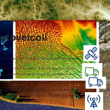
utoveicoli
monitoraggio degli automezzi consortili, realizzato da Intea.
emergenze degli Automezzi. II Sistema infatti è in grado
e e tutti i dati associati al veicolo, si può ottenere una
ei 3 diversi consorzi ma il modello operativo ha previsto che
 centrale operativa sono fruibili via web presso gli uffici dei