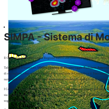
Informatica
SIMPA - Sistema di Mo
Il Consorzio di Bonifica della Regione Basilicata (Bradano e Metaponto, Alta Val
Tale sistema denominato
SIMPA (Sistema di Monitoraggio Posizione Autoveic
di raccogliere i dati relativi a tale traffico mediante il Controllo e il Tracciamen
razionalizzazione delle risorse ed una consistente riduzione dei costi di esercizi
I Consorzi dispongono per le proprie attività di un parco macchine costituito da
sia erogato il servizio di hosting tramite un Server dedicato e ridondante capace d
soggetti preposti alla gestione dei mezzi.