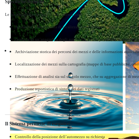
Specifiche tecniche
Le funzionalità principali di tale sistema sono:
Accesso alla funzionalità di localizzazione e di monitoraggio mezzi attr
Gestione di un’anagrafica degli automezzi, con la possibilità di associare a
Territorio
Archiviazione storica dei percorsi dei mezzi e delle informazioni associat
Localizzazione dei mezzi sulla cartografia (mappe di base pubbliche, ortofo
Effettuazione di analisi sia sul singolo mezzo, che su aggregazione di mez
Produzione reportistica di sintesi dei dati registrati
Il Sistema permette di eseguire:
Controllo della posizione dell’automezzo su richiesta