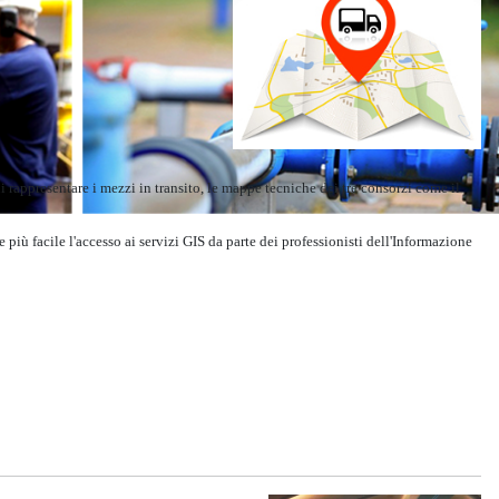
ui rappresentare i mezzi in transito, le mappe tecniche dei tre consorzi come il
più facile l'accesso ai servizi GIS da parte dei professionisti dell'Informazione