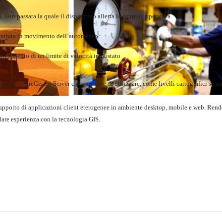
oltrepassata la quale il dispositivo allerta la centrale operativa
’entrata in movimento dell’automezzo
uperamento di un limite di velocità impostato
icolare di ArcGis for Server che consente di utilizzare, come livelli cartografici su c
 supporto di applicazioni client eterogenee in ambiente desktop, mobile e web. Rende 
lare esperienza con la tecnologia GIS.